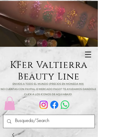
KFer Valtierra
Beauty Line
ENVIOS A TODO EL MUNDO (PRECIOS EN MONEDA MX)
NO CUENTAS CON PAYPAL O MERCADO PAGO? TE AYUDAMOS DANDOLE
CLICK A LOS ICONOS DE AQUI ABAJO