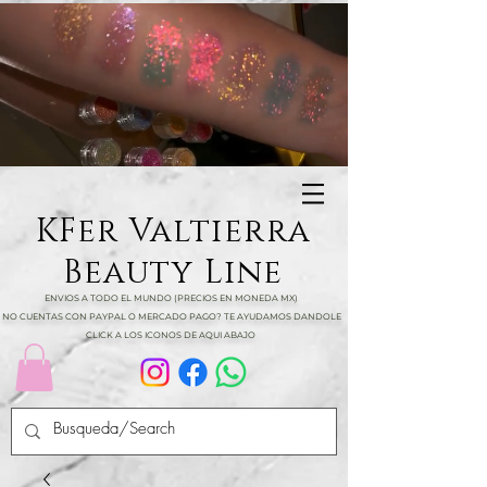
KFer Valtierra
Beauty Line
ENVIOS A TODO EL MUNDO (PRECIOS EN MONEDA MX)
NO CUENTAS CON PAYPAL O MERCADO PAGO? TE AYUDAMOS DANDOLE
CLICK A LOS ICONOS DE AQUI ABAJO