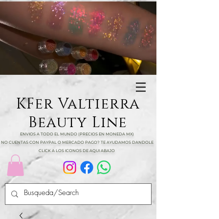
KFer Valtierra
Beauty Line
ENVIOS A TODO EL MUNDO (PRECIOS EN MONEDA MX)
NO CUENTAS CON PAYPAL O MERCADO PAGO? TE AYUDAMOS DANDOLE
CLICK A LOS ICONOS DE AQUI ABAJO