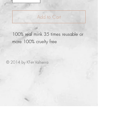
Add to Cart
100% real mink 35 times reusable or 
more 100% cruelty free
© 2014 by KFer Valtierra