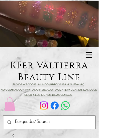
KFer Valtierra
Beauty Line
ENVIOS A TODO EL MUNDO (PRECIOS EN MONEDA MX)
NO CUENTAS CON PAYPAL O MERCADO PAGO? TE AYUDAMOS DANDOLE
CLICK A LOS ICONOS DE AQUI ABAJO