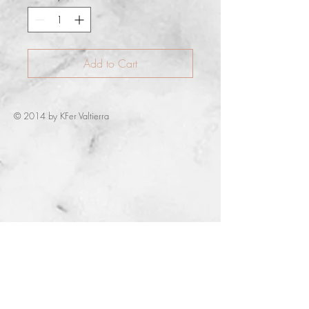
Add to Cart
© 2014 by KFer Valtierra