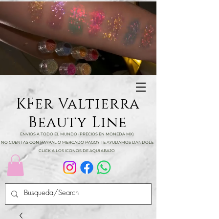
KFer Valtierra
Beauty Line
ENVIOS A TODO EL MUNDO (PRECIOS EN MONEDA MX)
NO CUENTAS CON PAYPAL O MERCADO PAGO? TE AYUDAMOS DANDOLE
CLICK A LOS ICONOS DE AQUI ABAJO