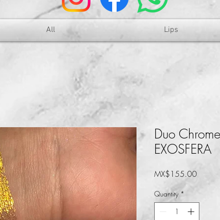
All
Lips
Duo Chrome
EXOSFERA
Price
MX$155.00
Quantity
*