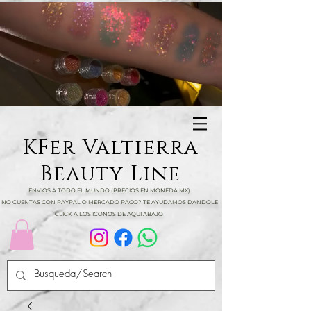
KFer Valtierra
Beauty Line
ENVIOS A TODO EL MUNDO (PRECIOS EN MONEDA MX)
NO CUENTAS CON PAYPAL O MERCADO PAGO? TE AYUDAMOS DANDOLE
CLICK A LOS ICONOS DE AQUI ABAJO