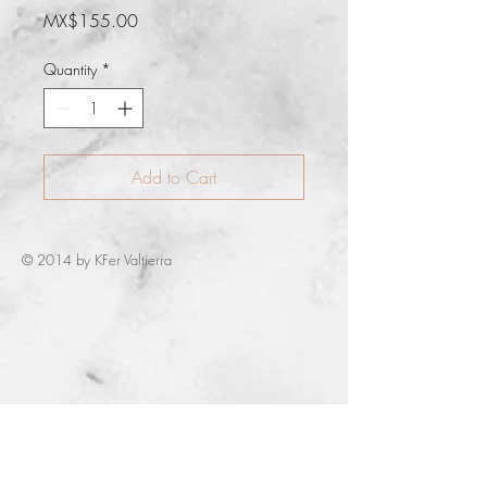
Price
MX$155.00
Quantity
*
Add to Cart
© 2014 by KFer Valtierra