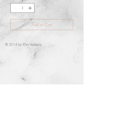
Add to Cart
© 2014 by KFer Valtierra