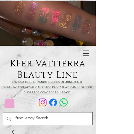
KFer Valtierra
Beauty Line
ENVIOS A TODO EL MUNDO (PRECIOS EN MONEDA MX)
NO CUENTAS CON PAYPAL O MERCADO PAGO? TE AYUDAMOS DANDOLE
CLICK A LOS ICONOS DE AQUI ABAJO