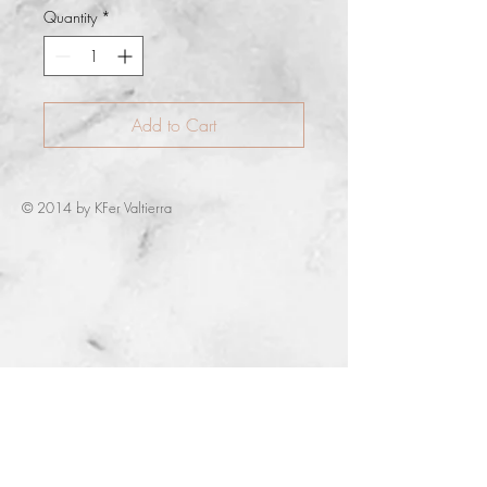
Quantity
*
Add to Cart
© 2014 by KFer Valtierra