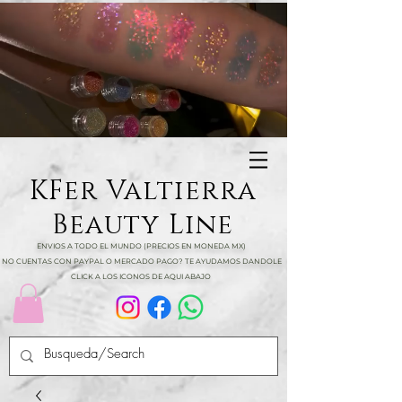
KFer Valtierra
Beauty Line
ENVIOS A TODO EL MUNDO (PRECIOS EN MONEDA MX)
NO CUENTAS CON PAYPAL O MERCADO PAGO? TE AYUDAMOS DANDOLE
CLICK A LOS ICONOS DE AQUI ABAJO