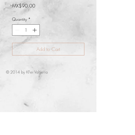
Price
MX$90.00
Quantity
*
Add to Cart
© 2014 by KFer Valtierra