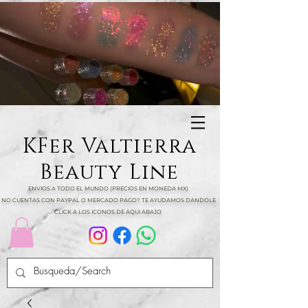
KFer Valtierra
Beauty Line
ENVIOS A TODO EL MUNDO (PRECIOS EN MONEDA MX)
NO CUENTAS CON PAYPAL O MERCADO PAGO? TE AYUDAMOS DANDOLE
CLICK A LOS ICONOS DE AQUI ABAJO