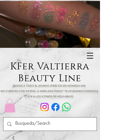
KFer Valtierra
Beauty Line
ENVIOS A TODO EL MUNDO (PRECIOS EN MONEDA MX)
NO CUENTAS CON PAYPAL O MERCADO PAGO? TE AYUDAMOS DANDOLE
CLICK A LOS ICONOS DE AQUI ABAJO