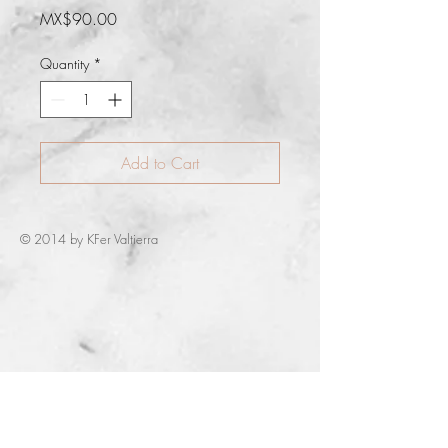
Price
MX$90.00
Quantity
*
Add to Cart
© 2014 by KFer Valtierra