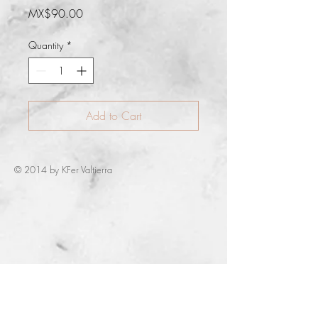
Price
MX$90.00
Quantity
*
Add to Cart
© 2014 by KFer Valtierra