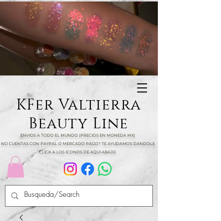
KFer Valtierra
Beauty Line
ENVIOS A TODO EL MUNDO (PRECIOS EN MONEDA MX)
NO CUENTAS CON PAYPAL O MERCADO PAGO? TE AYUDAMOS DANDOLE
CLICK A LOS ICONOS DE AQUI ABAJO