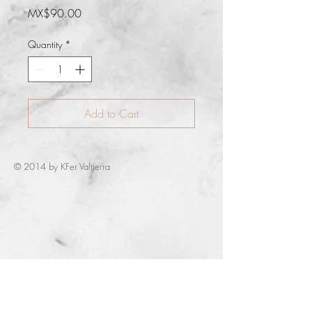
Price
MX$90.00
Quantity
*
Add to Cart
© 2014 by KFer Valtierra