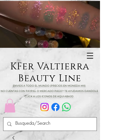
KFer Valtierra
Beauty Line
ENVIOS A TODO EL MUNDO (PRECIOS EN MONEDA MX)
NO CUENTAS CON PAYPAL O MERCADO PAGO? TE AYUDAMOS DANDOLE
CLICK A LOS ICONOS DE AQUI ABAJO