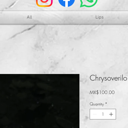
All
Lips
Chrysoverilo
Price
MX$100.00
Quantity
*