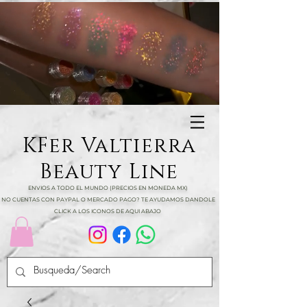
KFer Valtierra
Beauty Line
ENVIOS A TODO EL MUNDO (PRECIOS EN MONEDA MX)
NO CUENTAS CON PAYPAL O MERCADO PAGO? TE AYUDAMOS DANDOLE
CLICK A LOS ICONOS DE AQUI ABAJO