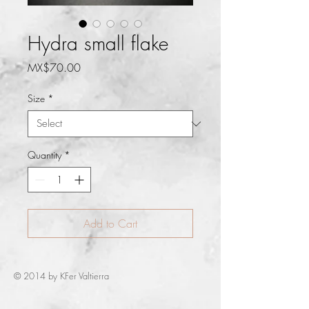
Hydra small flake
Price
MX$70.00
Size
*
Quantity
*
Add to Cart
© 2014 by KFer Valtierra