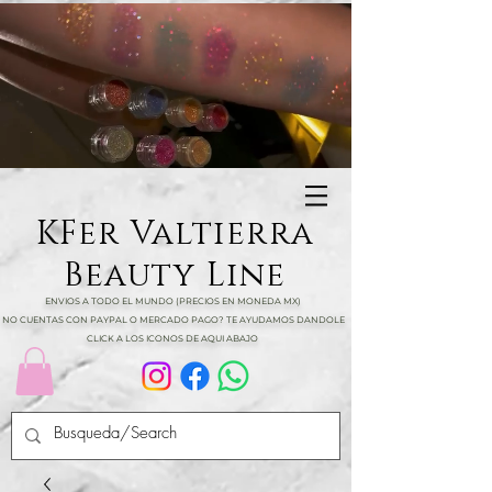
KFer Valtierra
Beauty Line
ENVIOS A TODO EL MUNDO (PRECIOS EN MONEDA MX)
NO CUENTAS CON PAYPAL O MERCADO PAGO? TE AYUDAMOS DANDOLE
CLICK A LOS ICONOS DE AQUI ABAJO