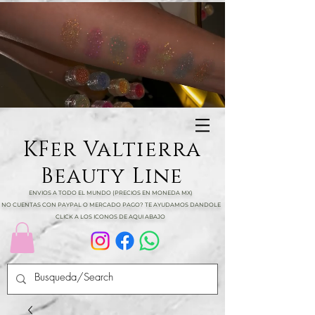
KFer Valtierra
Beauty Line
ENVIOS A TODO EL MUNDO (PRECIOS EN MONEDA MX)
NO CUENTAS CON PAYPAL O MERCADO PAGO? TE AYUDAMOS DANDOLE
CLICK A LOS ICONOS DE AQUI ABAJO