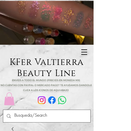
KFer Valtierra
Beauty Line
ENVIOS A TODO EL MUNDO (PRECIOS EN MONEDA MX)
NO CUENTAS CON PAYPAL O MERCADO PAGO? TE AYUDAMOS DANDOLE
CLICK A LOS ICONOS DE AQUI ABAJO