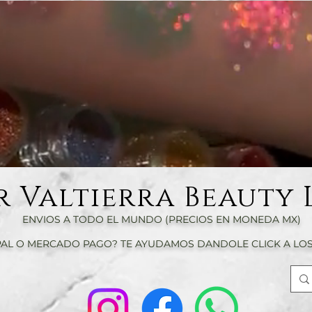
r Valtierra Beauty 
ENVIOS A TODO EL MUNDO (PRECIOS EN MONEDA MX)
AL O MERCADO PAGO? TE AYUDAMOS DANDOLE CLICK A LOS