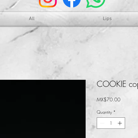
All
Lips
COOKIE cop
Price
MX$70.00
Quantity
*