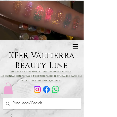
KFer Valtierra
Beauty Line
ENVIOS A TODO EL MUNDO (PRECIOS EN MONEDA MX)
NO CUENTAS CON PAYPAL O MERCADO PAGO? TE AYUDAMOS DANDOLE
CLICK A LOS ICONOS DE AQUI ABAJO