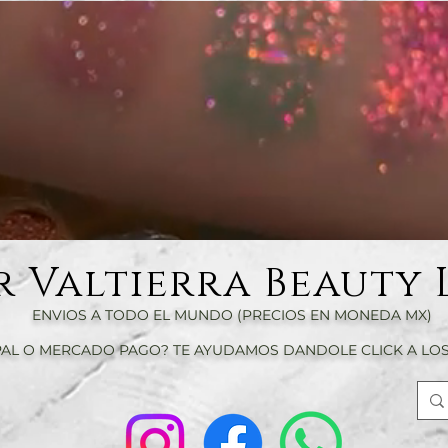
r Valtierra Beauty 
ENVIOS A TODO EL MUNDO (PRECIOS EN MONEDA MX)
AL O MERCADO PAGO? TE AYUDAMOS DANDOLE CLICK A LOS