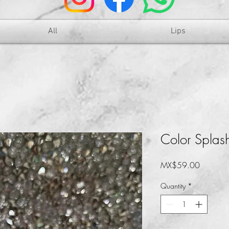
All
Lips
Color Splas
Price
MX$59.00
Quantity
*