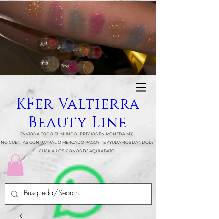
top of page
KFer Valtierra
Beauty Line
ENVIOS A TODO EL MUNDO (PRECIOS EN MONEDA MX)
NO CUENTAS CON PAYPAL O MERCADO PAGO? TE AYUDAMOS DANDOLE
CLICK A LOS ICONOS DE AQUI ABAJO