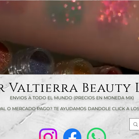
r Valtierra Beauty 
ENVIOS A TODO EL MUNDO (PRECIOS EN MONEDA MX)
AL O MERCADO PAGO? TE AYUDAMOS DANDOLE CLICK A LOS