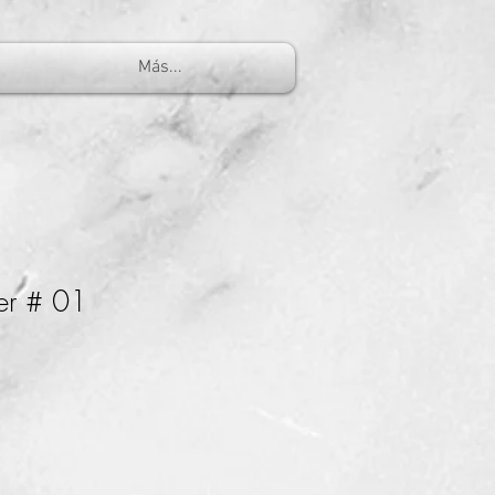
Más...
ter # 01