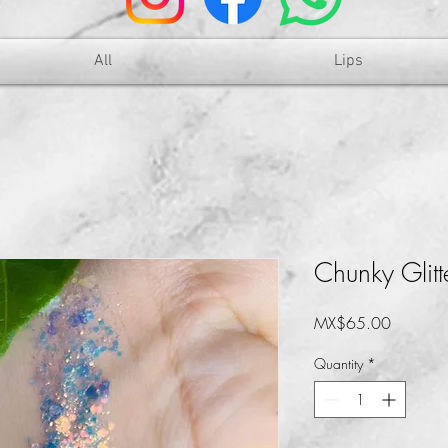
All
Lips
Chunky Glit
Price
MX$65.00
Quantity
*