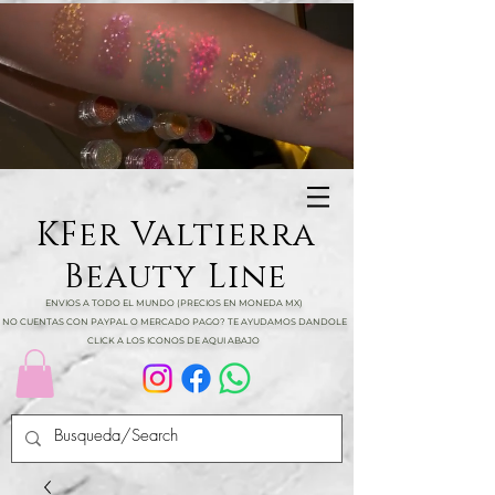
KFer Valtierra
Beauty Line
ENVIOS A TODO EL MUNDO (PRECIOS EN MONEDA MX)
NO CUENTAS CON PAYPAL O MERCADO PAGO? TE AYUDAMOS DANDOLE
CLICK A LOS ICONOS DE AQUI ABAJO