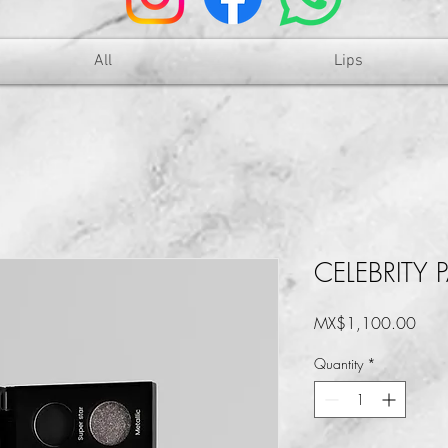
All
Lips
CELEBRITY P
Price
MX$1,100.00
Quantity
*