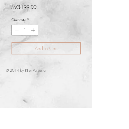
Price
MX$199.00
Quantity
*
Add to Cart
© 2014 by KFer Valtierra