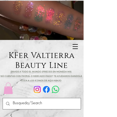
KFer Valtierra
Beauty Line
ENVIOS A TODO EL MUNDO (PRECIOS EN MONEDA MX)
NO CUENTAS CON PAYPAL O MERCADO PAGO? TE AYUDAMOS DANDOLE
CLICK A LOS ICONOS DE AQUI ABAJO