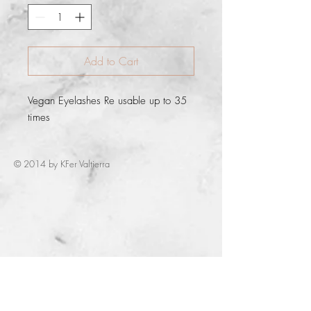
Add to Cart
Vegan Eyelashes Re usable up to 35 
times
© 2014 by KFer Valtierra