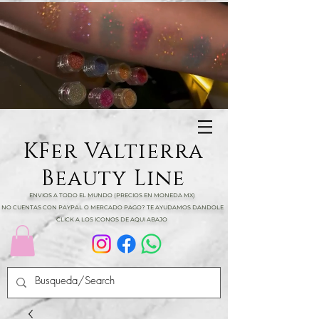
KFer Valtierra
Beauty Line
ENVIOS A TODO EL MUNDO (PRECIOS EN MONEDA MX)
NO CUENTAS CON PAYPAL O MERCADO PAGO? TE AYUDAMOS DANDOLE
CLICK A LOS ICONOS DE AQUI ABAJO