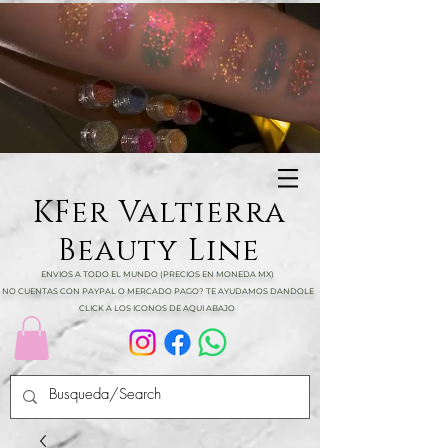
KFer Valtierra
Beauty Line
ENVIOS A TODO EL MUNDO (PRECIOS EN MONEDA MX)
NO CUENTAS CON PAYPAL O MERCADO PAGO? TE AYUDAMOS DANDOLE
CLICK A LOS ICONOS DE AQUI ABAJO