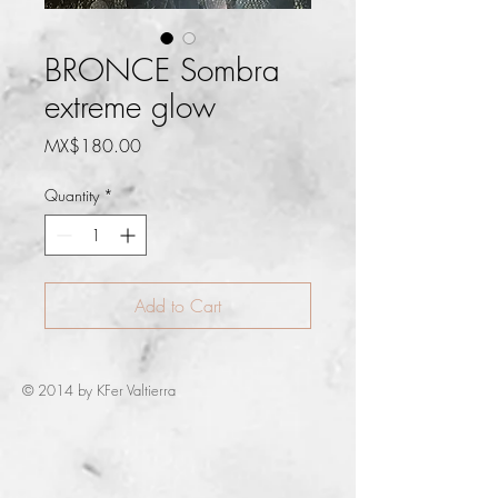
BRONCE Sombra
extreme glow
Price
MX$180.00
Quantity
*
Add to Cart
© 2014 by KFer Valtierra