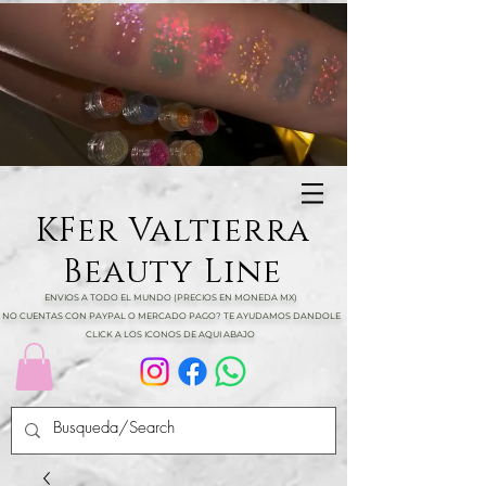
KFer Valtierra
Beauty Line
ENVIOS A TODO EL MUNDO (PRECIOS EN MONEDA MX)
NO CUENTAS CON PAYPAL O MERCADO PAGO? TE AYUDAMOS DANDOLE
CLICK A LOS ICONOS DE AQUI ABAJO