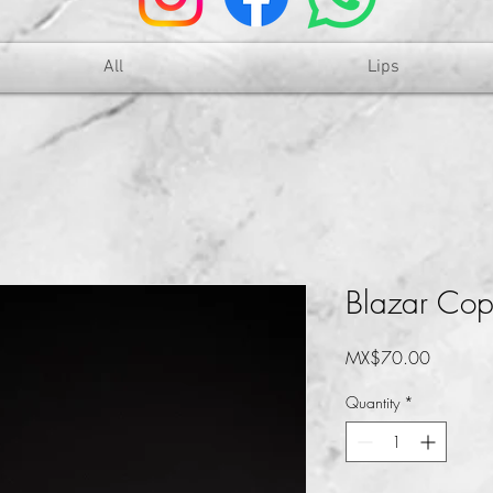
All
Lips
Blazar Cop
Price
MX$70.00
Quantity
*