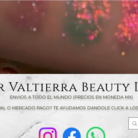
r Valtierra Beauty 
ENVIOS A TODO EL MUNDO (PRECIOS EN MONEDA MX)
AL O MERCADO PAGO? TE AYUDAMOS DANDOLE CLICK A LOS