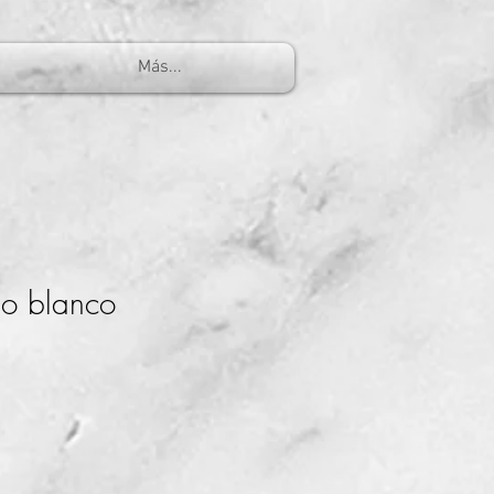
Más...
o blanco