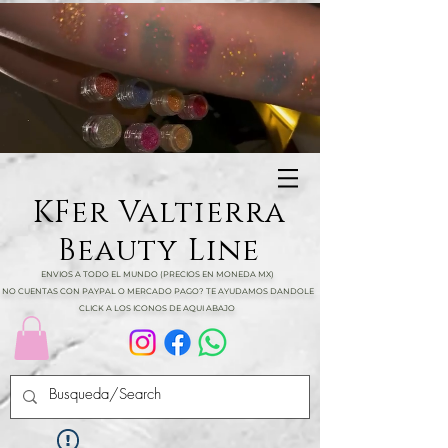
KFer Valtierra
Beauty Line
ENVIOS A TODO EL MUNDO (PRECIOS EN MONEDA MX)
NO CUENTAS CON PAYPAL O MERCADO PAGO? TE AYUDAMOS DANDOLE
CLICK A LOS ICONOS DE AQUI ABAJO