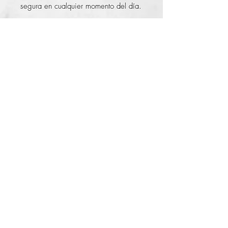
segura en cualquier momento del día.
BASE PERFECTA
: tu piel, pero mejor!
© 2014 by KFer Valtierra