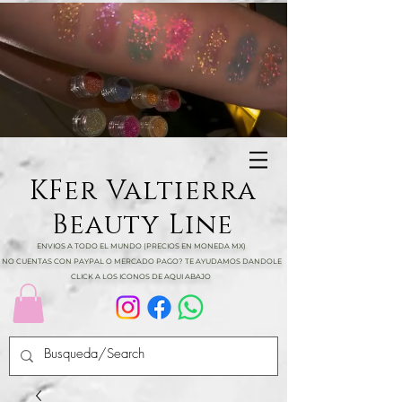
KFer Valtierra
Beauty Line
ENVIOS A TODO EL MUNDO (PRECIOS EN MONEDA MX)
NO CUENTAS CON PAYPAL O MERCADO PAGO? TE AYUDAMOS DANDOLE
CLICK A LOS ICONOS DE AQUI ABAJO