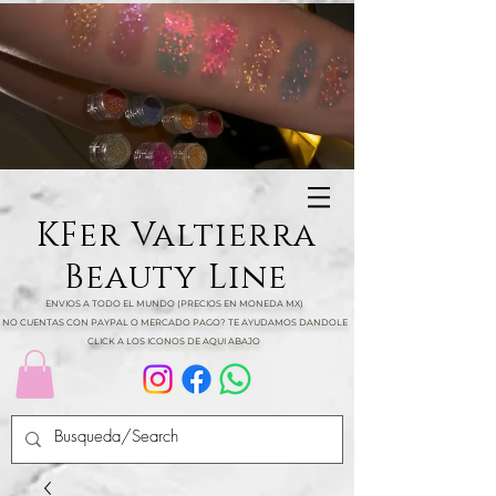
KFer Valtierra
Beauty Line
ENVIOS A TODO EL MUNDO (PRECIOS EN MONEDA MX)
NO CUENTAS CON PAYPAL O MERCADO PAGO? TE AYUDAMOS DANDOLE
CLICK A LOS ICONOS DE AQUI ABAJO