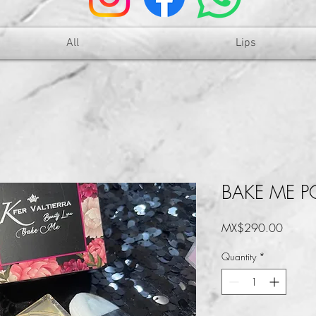
All
Lips
BAKE ME 
Price
MX$290.00
Quantity
*