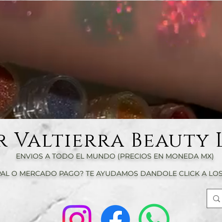
r Valtierra Beauty 
ENVIOS A TODO EL MUNDO (PRECIOS EN MONEDA MX)
AL O MERCADO PAGO? TE AYUDAMOS DANDOLE CLICK A LOS