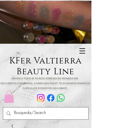
KFer Valtierra
Beauty Line
ENVIOS A TODO EL MUNDO (PRECIOS EN MONEDA MX)
NO CUENTAS CON PAYPAL O MERCADO PAGO? TE AYUDAMOS DANDOLE
CLICK A LOS ICONOS DE AQUI ABAJO