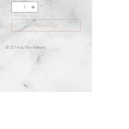
Add to Cart
© 2014 by KFer Valtierra