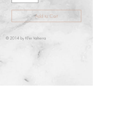
Add to Cart
© 2014 by KFer Valtierra