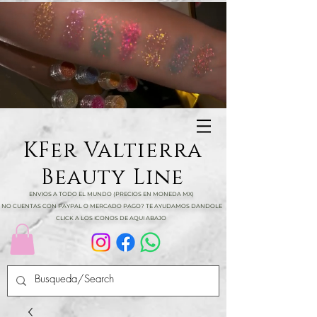
KFer Valtierra
Beauty Line
ENVIOS A TODO EL MUNDO (PRECIOS EN MONEDA MX)
NO CUENTAS CON PAYPAL O MERCADO PAGO? TE AYUDAMOS DANDOLE
CLICK A LOS ICONOS DE AQUI ABAJO