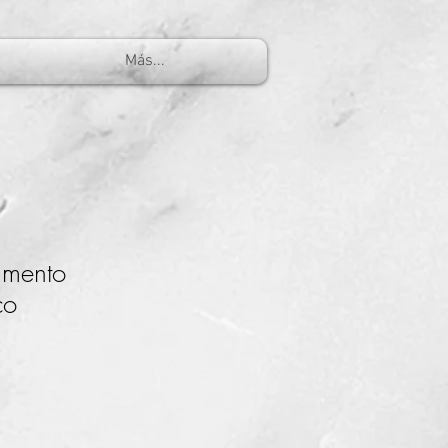
Más...
mento
co