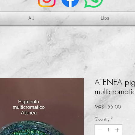
All
Lips
ATENEA pig
multicromati
Price
MX$155.00
Quantity
*