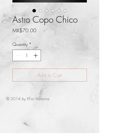
Astro Copo Chico
Price
MX$70.00
Quantity
*
Add to Cart
© 2014 by KFer Valtierra