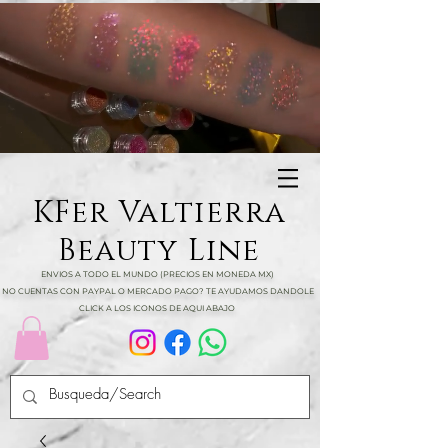
KFer Valtierra
Beauty Line
ENVIOS A TODO EL MUNDO (PRECIOS EN MONEDA MX)
NO CUENTAS CON PAYPAL O MERCADO PAGO? TE AYUDAMOS DANDOLE
CLICK A LOS ICONOS DE AQUI ABAJO