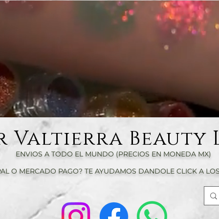
r Valtierra Beauty 
ENVIOS A TODO EL MUNDO (PRECIOS EN MONEDA MX)
AL O MERCADO PAGO? TE AYUDAMOS DANDOLE CLICK A LOS