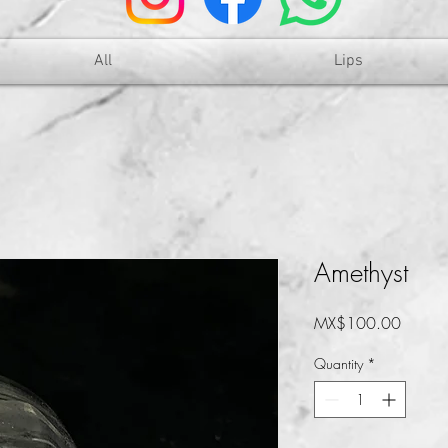
All
Lips
Amethyst
Price
MX$100.00
Quantity
*