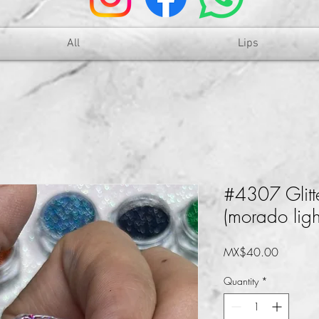
All
Lips
#4307 Glitt
(morado ligh
Price
MX$40.00
Quantity
*