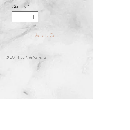
Quantity
*
Add to Cart
© 2014 by KFer Valtierra