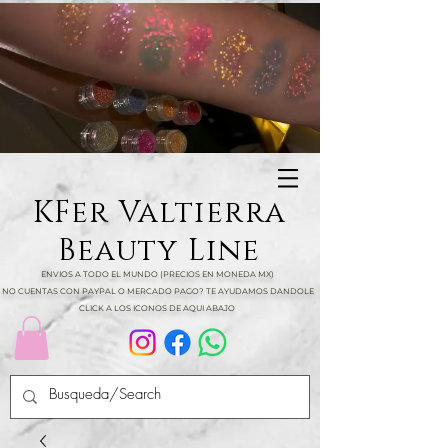
KFer Valtierra
Beauty Line
ENVIOS A TODO EL MUNDO (PRECIOS EN MONEDA MX)
NO CUENTAS CON PAYPAL O MERCADO PAGO? TE AYUDAMOS DANDOLE
CLICK A LOS ICONOS DE AQUI ABAJO