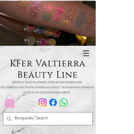
KFer Valtierra
Beauty Line
ENVIOS A TODO EL MUNDO (PRECIOS EN MONEDA MX)
NO CUENTAS CON PAYPAL O MERCADO PAGO? TE AYUDAMOS DANDOLE
CLICK A LOS ICONOS DE AQUI ABAJO