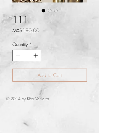
111
Price
MX$180.00
Quantity
*
Add to Cart
© 2014 by KFer Valtierra