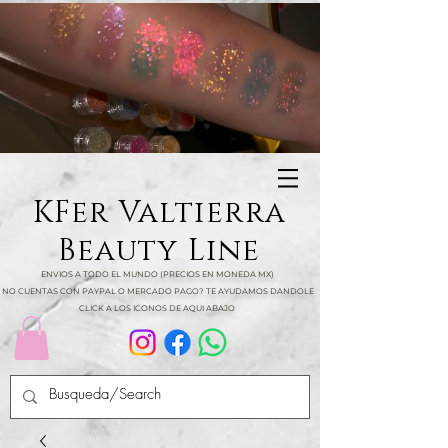
KFer Valtierra
Beauty Line
ENVIOS A TODO EL MUNDO (PRECIOS EN MONEDA MX)
NO CUENTAS CON PAYPAL O MERCADO PAGO? TE AYUDAMOS DANDOLE
CLICK A LOS ICONOS DE AQUI ABAJO