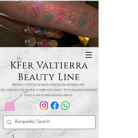
KFer Valtierra
Beauty Line
ENVIOS A TODO EL MUNDO (PRECIOS EN MONEDA MX)
NO CUENTAS CON PAYPAL O MERCADO PAGO? TE AYUDAMOS DANDOLE
CLICK A LOS ICONOS DE AQUI ABAJO