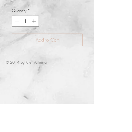
Quantity
*
Add to Cart
© 2014 by KFer Valtierra