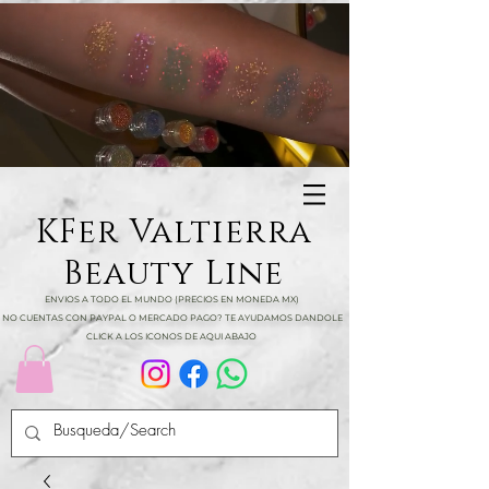
KFer Valtierra
Beauty Line
ENVIOS A TODO EL MUNDO (PRECIOS EN MONEDA MX)
NO CUENTAS CON PAYPAL O MERCADO PAGO? TE AYUDAMOS DANDOLE
CLICK A LOS ICONOS DE AQUI ABAJO