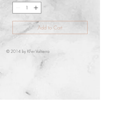
Add to Cart
© 2014 by KFer Valtierra