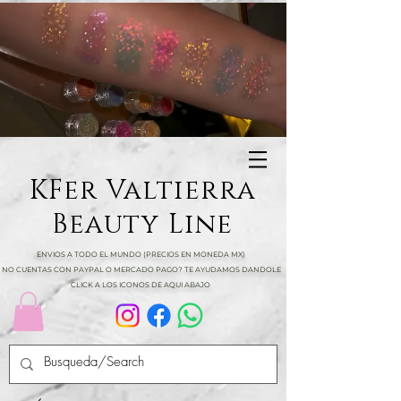
KFer Valtierra
Beauty Line
ENVIOS A TODO EL MUNDO (PRECIOS EN MONEDA MX)
NO CUENTAS CON PAYPAL O MERCADO PAGO? TE AYUDAMOS DANDOLE
CLICK A LOS ICONOS DE AQUI ABAJO