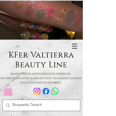
KFer Valtierra
Beauty Line
ENVIOS A TODO EL MUNDO (PRECIOS EN MONEDA MX)
NO CUENTAS CON PAYPAL O MERCADO PAGO? TE AYUDAMOS DANDOLE
CLICK A LOS ICONOS DE AQUI ABAJO