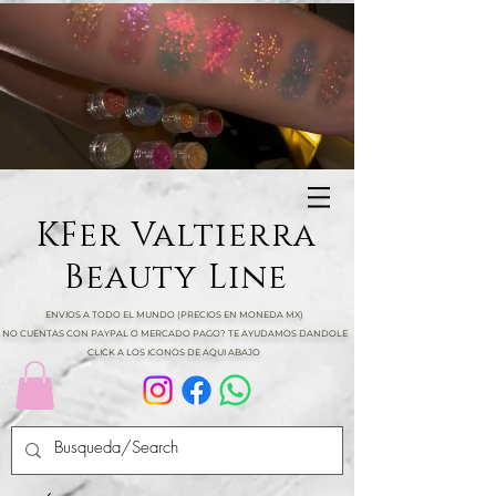
KFer Valtierra
Beauty Line
ENVIOS A TODO EL MUNDO (PRECIOS EN MONEDA MX)
NO CUENTAS CON PAYPAL O MERCADO PAGO? TE AYUDAMOS DANDOLE
CLICK A LOS ICONOS DE AQUI ABAJO