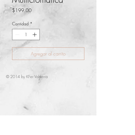
Precio
$199.00
Cantidad
*
Agregar al carrito
© 2014 by KFer Valtierra