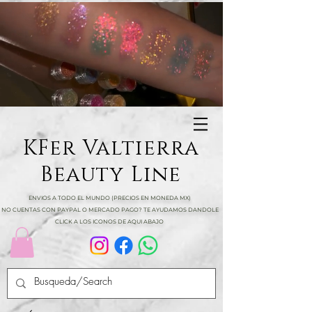
KFer Valtierra
Beauty Line
ENVIOS A TODO EL MUNDO (PRECIOS EN MONEDA MX)
NO CUENTAS CON PAYPAL O MERCADO PAGO? TE AYUDAMOS DANDOLE
CLICK A LOS ICONOS DE AQUI ABAJO