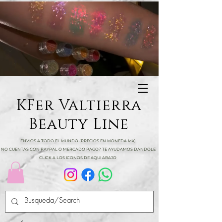
KFer Valtierra
Beauty Line
ENVIOS A TODO EL MUNDO (PRECIOS EN MONEDA MX)
NO CUENTAS CON PAYPAL O MERCADO PAGO? TE AYUDAMOS DANDOLE
CLICK A LOS ICONOS DE AQUI ABAJO